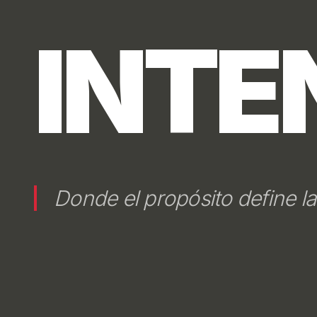
REAL
Cada decisión construye val