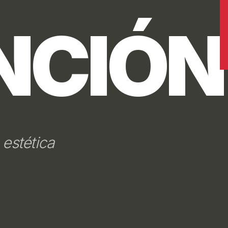
IDAD.
or.