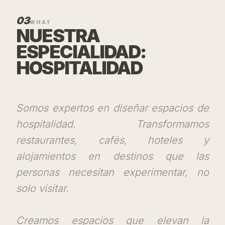
03
WHAT
NUESTRA
ESPECIALIDAD:
HOSPITALIDAD
Somos expertos en diseñar espacios de
hospitalidad. Transformamos
restaurantes, cafés, hoteles y
alojamientos en destinos que las
personas necesitan experimentar, no
solo visitar.
Creamos espacios que elevan la