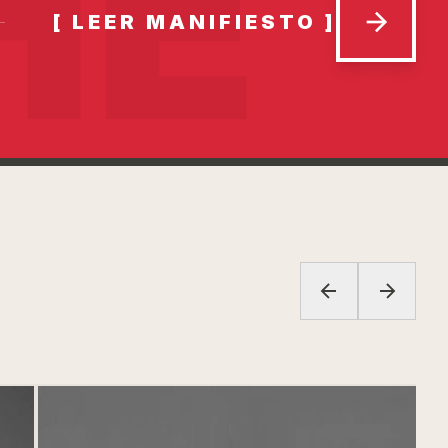
HĒ
[
LEER MANIFIESTO
]