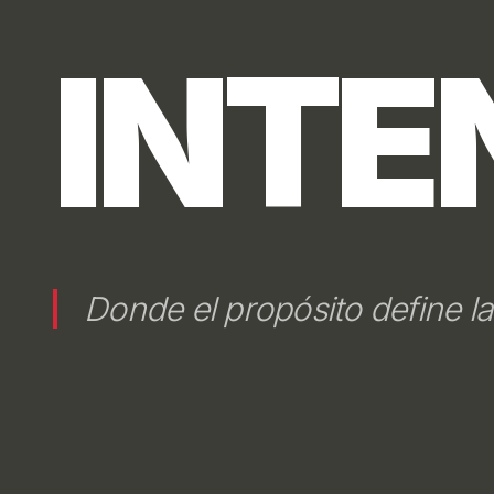
REAL
Cada decisión construye val