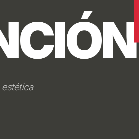
IDAD.
or.